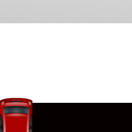
נסיעת
מבחן