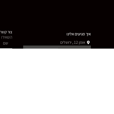
צור קשר
איך מגיעים אלינו
השאירו פ
אומן 12 , ירושלים
a
א-ה – 8:30- 18:00 ו -8:30 –
גרם