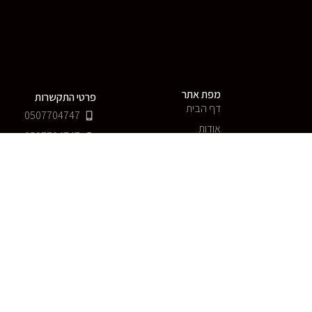
מפת אתר
פרטי התקשרות
דף הבית
0507704747
אודות
0507704747
שירותים
saf@carplace.co.il
מלאי רכבים
בלוג
12:30
צור קשר
עיקבו אחרינו
שירותים
עיקבו אחרינו באינסט
קניית רכב במימון
עיקבו אחרינו טיקטוק
רכישת רכב חדש
רכישת רכב יד 2
טרייד אין