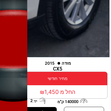
מזדה
2015
CX5
מחיר חודשי
החל מ ₪1,450
2
יד:
140000 ק"מ