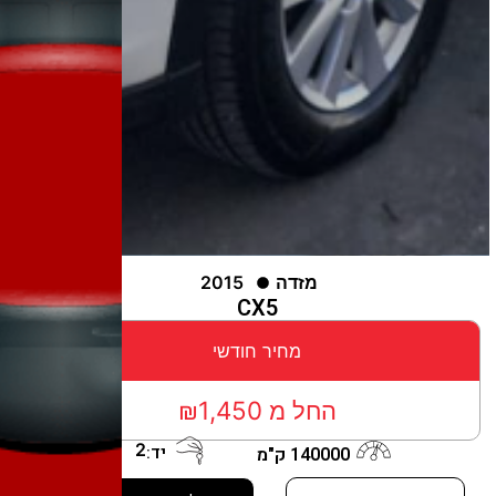
מזדה
2015
CX5
מחיר חודשי
החל מ ₪1,450
2
יד:
140000 ק"מ