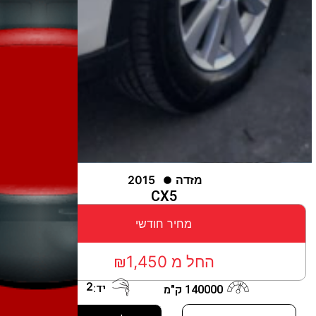
מזדה
2015
CX5
מחיר חודשי
החל מ ₪1,450
2
יד:
140000 ק"מ