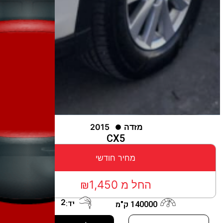
מזדה
2015
CX5
מחיר חודשי
החל מ ₪1,450
2
יד:
140000 ק"מ